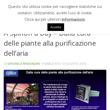
Questo sito utilizza cookie per raccogliere statistiche sui
Sotto il contenuto
visitatori. Utilizzandolo, accetti l'uso di cookie.
SPINOFF A DAY
Clicca qui per ulteriori
Informazioni
.
Accetta
A Spinoff a Day – Dalla cura
delle piante alla purificazione
dell’aria
DI
VERONICA REMONDINI
· PUBBLICATO
13 AGOSTO 2015