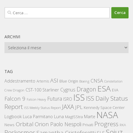
Ricerca
per:
ARCHIVI
Archivi
TAG
ASI
CNSA
Addestramento
Artemis
Blue Origin
Boeing
Constellation
ESA
Dragon
Cygnus
CST-100 Starliner
EVA
Crew Dragon
ISS
ISS Daily Status
Falcon 9
Futura
ISRO
Falcon Heavy
Report
JAXA
JPL
Kennedy Space Center
ISS Weekly Status Report
NASA
Logbook
Luna
Luca Parmitano
Marte
MagISStra
Progress
Orbital
Orion
Paolo Nespoli
News
Privati
RKA
Sojuz
Roskosmos
Samantha Cristoforetti
SLS