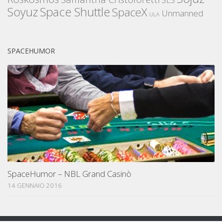
Space Shuttle
Soyuz
SpaceX
Unmanned
ULA
SPACEHUMOR
SpaceHumor – NBL Grand Casinò
14 GENNAIO 2016