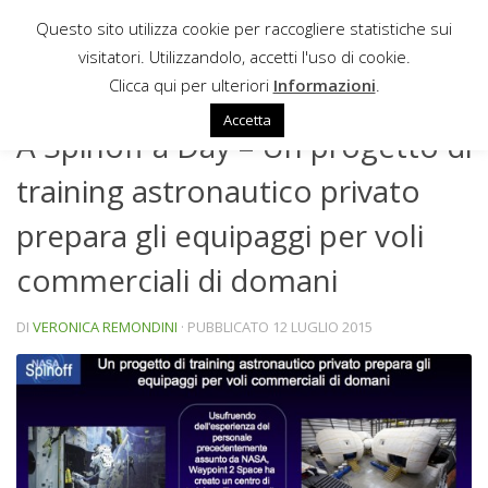
Questo sito utilizza cookie per raccogliere statistiche sui
Sotto il contenuto
visitatori. Utilizzandolo, accetti l'uso di cookie.
SPINOFF A DAY
Clicca qui per ulteriori
Informazioni
.
Accetta
A Spinoff a Day – Un progetto di
training astronautico privato
prepara gli equipaggi per voli
commerciali di domani
DI
VERONICA REMONDINI
· PUBBLICATO
12 LUGLIO 2015