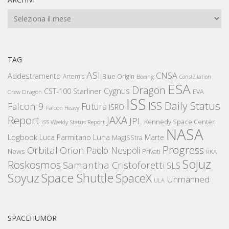
Archivi
TAG
ASI
CNSA
Addestramento
Artemis
Blue Origin
Boeing
Constellation
ESA
Dragon
Cygnus
CST-100 Starliner
EVA
Crew Dragon
ISS
ISS Daily Status
Falcon 9
Futura
ISRO
Falcon Heavy
Report
JAXA
JPL
Kennedy Space Center
ISS Weekly Status Report
NASA
Logbook
Luna
Luca Parmitano
Marte
MagISStra
Progress
Orbital
Orion
Paolo Nespoli
News
Privati
RKA
Sojuz
Roskosmos
Samantha Cristoforetti
SLS
Space Shuttle
Soyuz
SpaceX
Unmanned
ULA
SPACEHUMOR