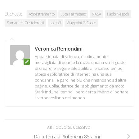
Etichette:
Addestramento
Luca Parmitano
NASA
Paolo Nespoli
Samantha Cristoforetti
spinoff
Waypoint 2 Space
Veronica Remondini
Appassionata di scienza, è intimamente
meravigliata di quanto la razza umana sia in grado
di creare, e negare tale abilità allo stesso tempo.
Stoica esploratrice di internet, ha una sua
condanna: le paroline blu che rimandano ad altre
pagine. Collaudatrice dell'abbigliamento da moto
Stark Ind., nel tempo libero cerca invano di portare
il verbo tesliano nel mondo.
ARTICOLO SUCCESSIVO
Dalla Terra a Plutone in 85 anni