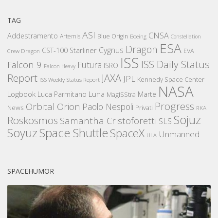
TAG
ASI
CNSA
Addestramento
Artemis
Blue Origin
Boeing
Constellation
ESA
Dragon
Cygnus
CST-100 Starliner
EVA
Crew Dragon
ISS
ISS Daily Status
Falcon 9
Futura
ISRO
Falcon Heavy
Report
JAXA
JPL
Kennedy Space Center
ISS Weekly Status Report
NASA
Logbook
Luna
Luca Parmitano
Marte
MagISStra
Progress
Orbital
Orion
Paolo Nespoli
News
Privati
RKA
Sojuz
Roskosmos
Samantha Cristoforetti
SLS
Space Shuttle
Soyuz
SpaceX
Unmanned
ULA
SPACEHUMOR