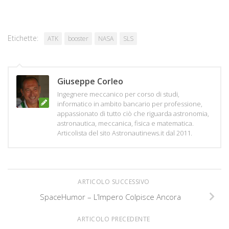
Etichette:
ATK
booster
NASA
SLS
Giuseppe Corleo
Ingegnere meccanico per corso di studi,
informatico in ambito bancario per professione,
appassionato di tutto ciò che riguarda astronomia,
astronautica, meccanica, fisica e matematica.
Articolista del sito Astronautinews.it dal 2011.
ARTICOLO SUCCESSIVO
SpaceHumor – L’Impero Colpisce Ancora
ARTICOLO PRECEDENTE