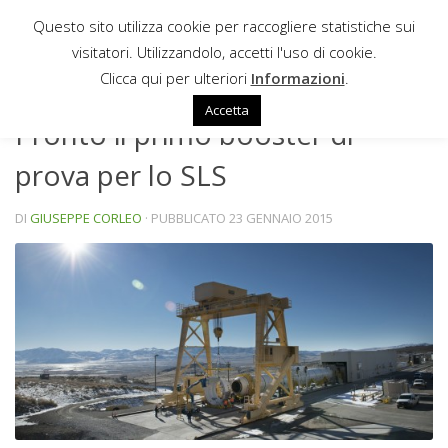
Questo sito utilizza cookie per raccogliere statistiche sui
Sotto il contenuto
visitatori. Utilizzandolo, accetti l'uso di cookie.
NEWS
Clicca qui per ulteriori
Informazioni
.
Accetta
Pronto il primo booster di
prova per lo SLS
DI
GIUSEPPE CORLEO
· PUBBLICATO
23 GENNAIO 2015