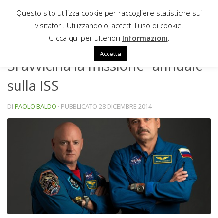
Questo sito utilizza cookie per raccogliere statistiche sui
Sotto il contenuto
visitatori. Utilizzandolo, accetti l'uso di cookie.
NEWS
Clicca qui per ulteriori
Informazioni
.
Accetta
Si avvicina la missione “annuale”
sulla ISS
DI
PAOLO BALDO
· PUBBLICATO
28 DICEMBRE 2014