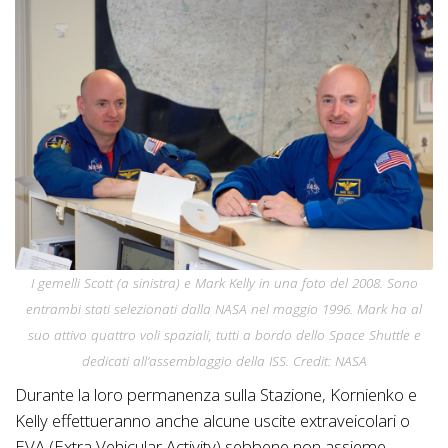
I gemelli Scott (a sinistra) e Mark Kelly in una foto del 2008. Sono
entrambi stati selezionati dalla NASA nel maggio 1996. Mark ha al
suo attivo quattro voli spaziali, tutti a bordo dello Space Shuttle e
dedicati all’assemblaggio della ISS. Credit: NASA
Durante la loro permanenza sulla Stazione, Kornienko e
Kelly effettueranno anche alcune uscite extraveicolari o
EVA (Extra Vehicular Activity) sebbene non assieme.