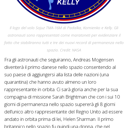
Il logo del volo Sojuz TMA-16M di Padalka, Kornienko e Kelly. Gli
astronauti sono rappresentati come maratoneti per evidenziare il
fatto che stabiliranno tutti e tre dei nuovi record di permanenza nello
spazio. Credit: NASA
Fra gli astronauti che seguiranno, Andreas Mogensen
diventerà il primo danese nello spazio consentendo al
suo paese di aggiungersi alla lista delle nazioni (una
quarantina) che hanno avuto almeno un loro
rappresentante in orbita. Ci sarà gloria anche per la sua
compagna di missione Sarah Brightman che con i sui 10
giorni di permanenza nello spazio supererà gli 8 giorni
dell’unico altro rappresentante del Regno Unito ad essere
andato in orbita prima di lei, Helen Sharman. Il primo
britannico nello spazio fu quindi una donna, che nel