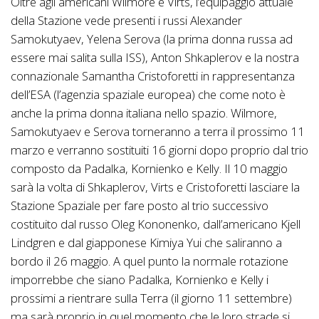
Oltre agli americani Wilmore e Virts, l’equipaggio attuale
della Stazione vede presenti i russi Alexander
Samokutyaev, Yelena Serova (la prima donna russa ad
essere mai salita sulla ISS), Anton Shkaplerov e la nostra
connazionale Samantha Cristoforetti in rappresentanza
dell’ESA (l’agenzia spaziale europea) che come noto è
anche la prima donna italiana nello spazio. Wilmore,
Samokutyaev e Serova torneranno a terra il prossimo 11
marzo e verranno sostituiti 16 giorni dopo proprio dal trio
composto da Padalka, Kornienko e Kelly. Il 10 maggio
sarà la volta di Shkaplerov, Virts e Cristoforetti lasciare la
Stazione Spaziale per fare posto al trio successivo
costituito dal russo Oleg Kononenko, dall’americano Kjell
Lindgren e dal giapponese Kimiya Yui che saliranno a
bordo il 26 maggio. A quel punto la normale rotazione
imporrebbe che siano Padalka, Kornienko e Kelly i
prossimi a rientrare sulla Terra (il giorno 11 settembre)
ma sarà proprio in quel momento che le loro strade si