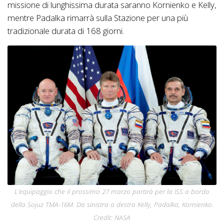
missione di lunghissima durata saranno Kornienko e Kelly,
mentre Padalka rimarrà sulla Stazione per una più
tradizionale durata di 168 giorni.
L’equipaggio che il prossimo 27 marzo partirà per la ISS a bordo
della Sojuz TMA-16M. Da sinistra a destra Kelly, Padalka, Kornienko.
Credit: NASA