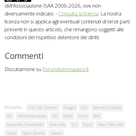
dell'Associazione ISAA 2006-2026, ove non
diversamente indicato. -
Consulta la licenza
. La nostra
licenza non si applica agli eventuali contenuti di terze parti
presenti in questo articolo, che rimangono soggetti alle
condizioni del rispettivo detentore dei diritti.
Commenti
Discutiamone su
ForumAstronautico.it
Etichette:
CST-100 Starliner
Dragon
ESA
Gennadij Padalka
ISS
Mikhail Kornienko
Mir
NASA
Orion
RKA
Samantha Cristoforetti
Scott Kelly
SLS
Sojuz
Sojuz TMA-16M
Soyuz
Space Shuttle
SpaceX