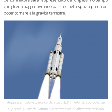
che gli equipaggi dovranno passare nello spazio prima di
poter tornare alla gravità terrestre.
Rappresentazione pittorica del razzo SLS in volo. La sua potenza
supererà quella del Saturn V e permetterà di effettuare missioni