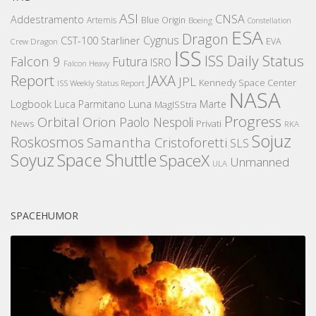
ASI
CNSA
Addestramento
Artemis
Blue Origin
Boeing
Constellation
ESA
Dragon
Cygnus
CST-100 Starliner
EVA
Crew Dragon
ISS
ISS Daily Status
Falcon 9
Futura
ISRO
Falcon Heavy
Report
JAXA
JPL
Kennedy Space Center
ISS Weekly Status Report
NASA
Logbook
Luna
Luca Parmitano
Marte
MagISStra
Progress
Orbital
Orion
Paolo Nespoli
News
Privati
RKA
Sojuz
Roskosmos
Samantha Cristoforetti
SLS
Space Shuttle
Soyuz
SpaceX
Unmanned
ULA
SPACEHUMOR