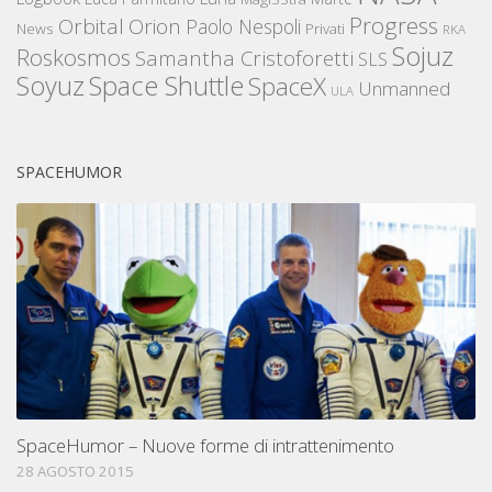
Progress
Orbital
Orion
Paolo Nespoli
News
Privati
RKA
Sojuz
Roskosmos
Samantha Cristoforetti
SLS
Space Shuttle
Soyuz
SpaceX
Unmanned
ULA
SPACEHUMOR
SpaceHumor – Nuove forme di intrattenimento
28 AGOSTO 2015