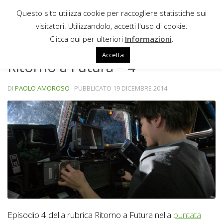
Questo sito utilizza cookie per raccogliere statistiche sui
Sotto il contenuto
visitatori. Utilizzandolo, accetti l'uso di cookie.
NEWS
Clicca qui per ulteriori
Informazioni
.
Accetta
Ritorno a Futura – 4
DI
PAOLO AMOROSO
· PUBBLICATO
19 DICEMBRE 2014
Episodio 4 della rubrica Ritorno a Futura nella
puntata