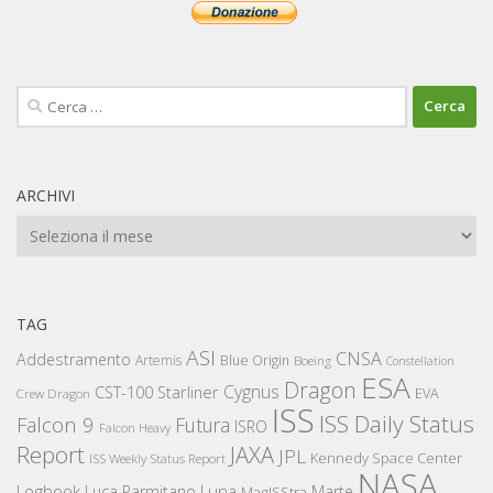
Ricerca
per:
ARCHIVI
Archivi
TAG
ASI
CNSA
Addestramento
Artemis
Blue Origin
Boeing
Constellation
ESA
Dragon
Cygnus
CST-100 Starliner
EVA
Crew Dragon
ISS
ISS Daily Status
Falcon 9
Futura
ISRO
Falcon Heavy
Report
JAXA
JPL
Kennedy Space Center
ISS Weekly Status Report
NASA
Logbook
Luna
Luca Parmitano
Marte
MagISStra