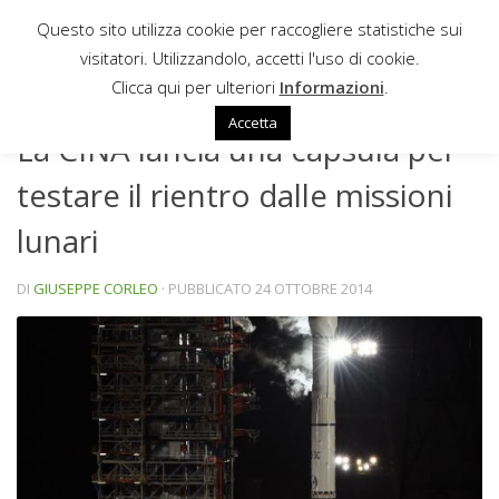
Questo sito utilizza cookie per raccogliere statistiche sui
Sotto il contenuto
visitatori. Utilizzandolo, accetti l'uso di cookie.
NEWS
Clicca qui per ulteriori
Informazioni
.
Accetta
La CINA lancia una capsula per
testare il rientro dalle missioni
lunari
DI
GIUSEPPE CORLEO
· PUBBLICATO
24 OTTOBRE 2014