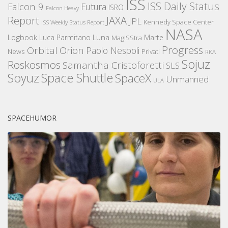
ISS
ISS Daily Status
Falcon 9
Futura
ISRO
Falcon Heavy
Report
JAXA
JPL
Kennedy Space Center
ISS Weekly Status Report
NASA
Logbook
Luna
Luca Parmitano
Marte
MagISStra
Progress
Orbital
Orion
Paolo Nespoli
News
Privati
RKA
Sojuz
Roskosmos
Samantha Cristoforetti
SLS
Space Shuttle
Soyuz
SpaceX
Unmanned
ULA
SPACEHUMOR