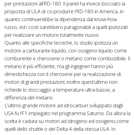
per prestazioni all’RD-180. Il panel ha invece bocciato la
proposta di ULA di co-produrre l’RD-180 in America, in
quanto continuerebbe la dipendenza dal know-how
russo, ed i costi sarebbero paragonabili a quelli ipotizzati
per realizzare un motore totalmente nuovo.
Quanto alle specifiche tecniche, lo studio ipotizza un
motore a carburante liquido, con ossigeno liquido come
comburente e cherosene o metano come combustibile. Il
metano è più efficiente, ma gli ingegneri hanno più
dimestichezza con il cherosene per la realizzazione di
motori di grandi prestazioni; inoltre quest’ultimo non
richiede lo stoccaggio a temperature ultra-basse, a
differenza del metano.
L’ultimo grande motore ad idrocarburi sviluppato dagli
USA fu l’F1 impiegato nel programma Saturno. Da allora la
scelta è caduta su motori ad idrogeno ed ossigeno,come
quelli dello shuttle o del Delta 4 della stessa ULA. In