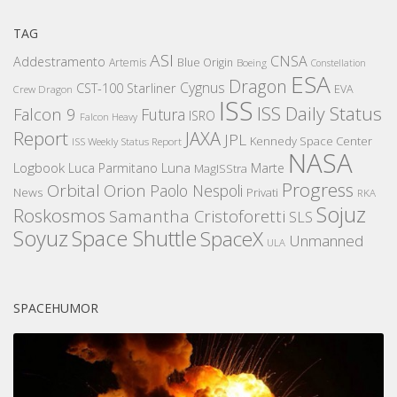
TAG
ASI
CNSA
Addestramento
Artemis
Blue Origin
Boeing
Constellation
ESA
Dragon
Cygnus
CST-100 Starliner
EVA
Crew Dragon
ISS
ISS Daily Status
Falcon 9
Futura
ISRO
Falcon Heavy
Report
JAXA
JPL
Kennedy Space Center
ISS Weekly Status Report
NASA
Logbook
Luna
Luca Parmitano
Marte
MagISStra
Progress
Orbital
Orion
Paolo Nespoli
News
Privati
RKA
Sojuz
Roskosmos
Samantha Cristoforetti
SLS
Space Shuttle
Soyuz
SpaceX
Unmanned
ULA
SPACEHUMOR