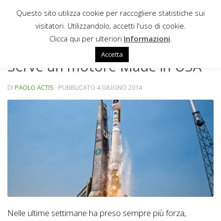
Questo sito utilizza cookie per raccogliere statistiche sui
Sotto il contenuto
visitatori. Utilizzandolo, accetti l'uso di cookie.
NEWS
Clicca qui per ulteriori
Informazioni
.
Accetta
Serve un motore Made in USA
DI
PAOLO ACTIS
· PUBBLICATO
4 GIUGNO 2014
Nelle ultime settimane ha preso sempre più forza,