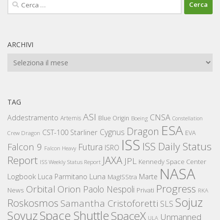
Ricerca
per:
ARCHIVI
Archivi
TAG
ASI
CNSA
Addestramento
Artemis
Blue Origin
Boeing
Constellation
ESA
Dragon
Cygnus
CST-100 Starliner
EVA
Crew Dragon
ISS
ISS Daily Status
Falcon 9
Futura
ISRO
Falcon Heavy
Report
JAXA
JPL
Kennedy Space Center
ISS Weekly Status Report
NASA
Logbook
Luna
Luca Parmitano
Marte
MagISStra
Progress
Orbital
Orion
Paolo Nespoli
News
Privati
RKA
Sojuz
Roskosmos
Samantha Cristoforetti
SLS
Space Shuttle
Soyuz
SpaceX
Unmanned
ULA