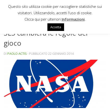
Questo sito utilizza cookie per raccogliere statistiche sui
Sotto il contenuto
visitatori. Utilizzandolo, accetti l'uso di cookie.
NEWS
Clicca qui per ulteriori
Informazioni
.
Accetta
SLS cambierà le regole del
gioco
DI
PAOLO ACTIS
· PUBBLICATO
22 GENNAIO 2014