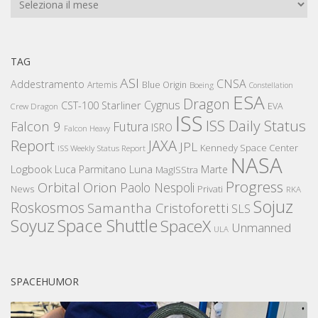
TAG
ASI
CNSA
Addestramento
Artemis
Blue Origin
Boeing
Constellation
ESA
Dragon
Cygnus
CST-100 Starliner
EVA
Crew Dragon
ISS
ISS Daily Status
Falcon 9
Futura
ISRO
Falcon Heavy
Report
JAXA
JPL
Kennedy Space Center
ISS Weekly Status Report
NASA
Logbook
Luna
Luca Parmitano
Marte
MagISStra
Progress
Orbital
Orion
Paolo Nespoli
News
Privati
RKA
Sojuz
Roskosmos
Samantha Cristoforetti
SLS
Space Shuttle
Soyuz
SpaceX
Unmanned
ULA
SPACEHUMOR