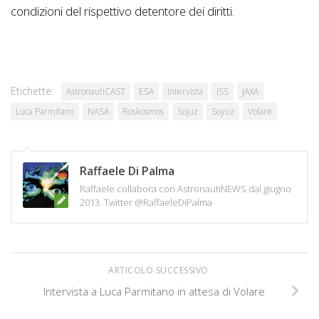
condizioni del rispettivo detentore dei diritti.
Etichette:
AstronautiCAST
ESA
Intervista
ISS
JAXA
Luca Parmitano
NASA
Roskosmos
Sojuz
Soyuz
Volare
Raffaele Di Palma
Raffaele collabora con AstronautiNEWS dal giugno
2013. Twitter @RaffaeleDiPalma
ARTICOLO SUCCESSIVO
Intervista a Luca Parmitano in attesa di Volare