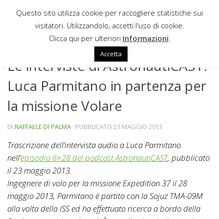
Questo sito utilizza cookie per raccogliere statistiche sui
Sotto il contenuto
visitatori. Utilizzandolo, accetti l'uso di cookie.
INTERVISTE
Clicca qui per ulteriori
Informazioni
.
Accetta
Le interviste di AstronautiCAST:
Luca Parmitano in partenza per
la missione Volare
DI
RAFFAELE DI PALMA
· PUBBLICATO
23 MAGGIO 2013
Trascrizione dell’intervista audio a Luca Parmitano
nell’
episodio 6×28 del podcast AstronautiCAST
, pubblicato
il 23 maggio 2013.
Ingegnere di volo per la missione Expedition 37 il 28
maggio 2013, Parmitano è partito con la Sojuz TMA-09M
alla volta della ISS ed ha effettuato ricerca a bordo della