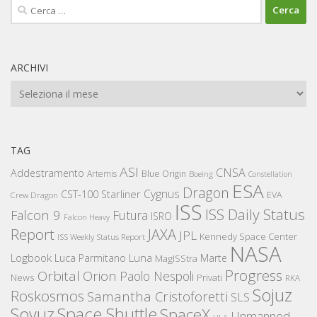
Ricerca
per:
ARCHIVI
Archivi
TAG
ASI
CNSA
Addestramento
Artemis
Blue Origin
Boeing
Constellation
ESA
Dragon
Cygnus
CST-100 Starliner
EVA
Crew Dragon
ISS
ISS Daily Status
Falcon 9
Futura
ISRO
Falcon Heavy
Report
JAXA
JPL
Kennedy Space Center
ISS Weekly Status Report
NASA
Logbook
Luna
Luca Parmitano
Marte
MagISStra
Progress
Orbital
Orion
Paolo Nespoli
News
Privati
RKA
Sojuz
Roskosmos
Samantha Cristoforetti
SLS
Space Shuttle
Soyuz
SpaceX
Unmanned