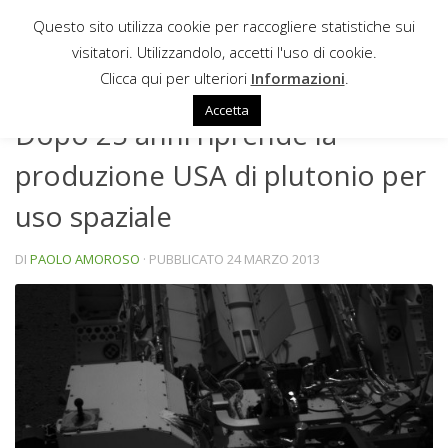
Questo sito utilizza cookie per raccogliere statistiche sui
Sotto il contenuto
visitatori. Utilizzandolo, accetti l'uso di cookie.
NEWS
Clicca qui per ulteriori
Informazioni
.
Accetta
Dopo 25 anni riprende la
produzione USA di plutonio per
uso spaziale
DI
PAOLO AMOROSO
· PUBBLICATO
24 MARZO 2013