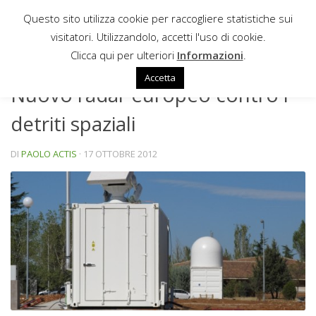
Questo sito utilizza cookie per raccogliere statistiche sui
Sotto il contenuto
visitatori. Utilizzandolo, accetti l'uso di cookie.
NEWS
Clicca qui per ulteriori
Informazioni
.
Accetta
Nuovo radar europeo contro i
detriti spaziali
DI
PAOLO ACTIS
·
17 OTTOBRE 2012