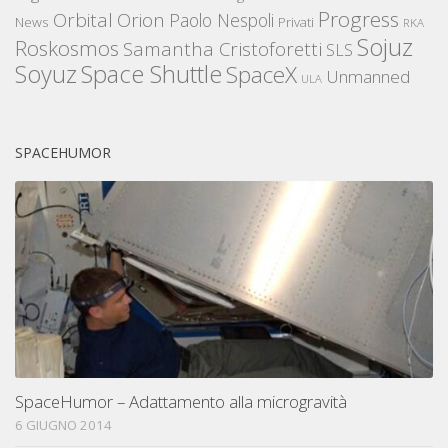
Progress
Orbital
Orion
Paolo Nespoli
News
Privati
RKA
Sojuz
Roskosmos
Samantha Cristoforetti
SLS
Space Shuttle
Soyuz
SpaceX
Unmanned
ULA
SPACEHUMOR
SpaceHumor – Adattamento alla microgravità
6 GIUGNO 2014