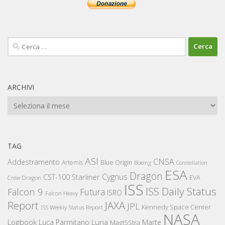
Ricerca
per:
ARCHIVI
Archivi
TAG
ASI
CNSA
Addestramento
Artemis
Blue Origin
Boeing
Constellation
ESA
Dragon
Cygnus
CST-100 Starliner
EVA
Crew Dragon
ISS
ISS Daily Status
Falcon 9
Futura
ISRO
Falcon Heavy
Report
JAXA
JPL
Kennedy Space Center
ISS Weekly Status Report
NASA
Logbook
Luna
Luca Parmitano
Marte
MagISStra