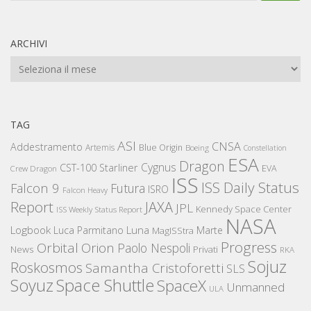
ARCHIVI
Archivi
TAG
ASI
CNSA
Addestramento
Artemis
Blue Origin
Boeing
Constellation
ESA
Dragon
Cygnus
CST-100 Starliner
EVA
Crew Dragon
ISS
ISS Daily Status
Falcon 9
Futura
ISRO
Falcon Heavy
Report
JAXA
JPL
Kennedy Space Center
ISS Weekly Status Report
NASA
Logbook
Luna
Luca Parmitano
Marte
MagISStra
Progress
Orbital
Orion
Paolo Nespoli
News
Privati
RKA
Sojuz
Roskosmos
Samantha Cristoforetti
SLS
Space Shuttle
Soyuz
SpaceX
Unmanned
ULA