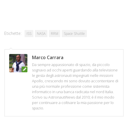
Etichette:
ISS
NASA
RRM
Space Shuttle
Marco Carrara
Da sempre appassionato di spazio, da piccolo
sognavo ad occhi aperti guardando alla televisione
le gesta degli astronauti impegnati nelle missioni
Apollo, crescendo mi sono dovuto accontentare di
una più normale professione come sistemista
informatico in una banca radicata nel nord Italia.
Scrivo su AstronautiNews dal 2010; è il mio modo
per continuare a coltivare la mia passione per lo
spazio.