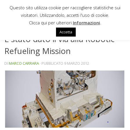
Questo sito utilizza cookie per raccogliere statistiche sui
Sotto il contenuto
visitatori. Utilizzandolo, accetti l'uso di cookie.
NEWS
Clicca qui per ulteriori
Informazioni
.
Accetta
È stato dato il via alla Robotic
Refueling Mission
DI
MARCO CARRARA
· PUBBLICATO
9 MARZO 2012