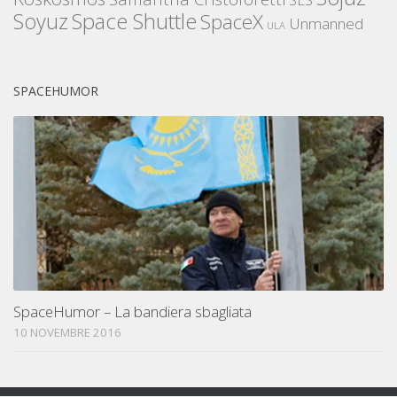
Space Shuttle
Soyuz
SpaceX
Unmanned
ULA
SPACEHUMOR
SpaceHumor – La bandiera sbagliata
10 NOVEMBRE 2016