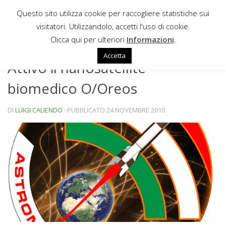
Questo sito utilizza cookie per raccogliere statistiche sui
Sotto il contenuto
visitatori. Utilizzandolo, accetti l'uso di cookie.
NEWS
Clicca qui per ulteriori
Informazioni
.
Accetta
Attivo il nanosatellite
biomedico O/Oreos
DI
LUIGI CALIENDO
· PUBBLICATO
24 NOVEMBRE 2010