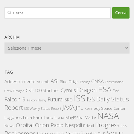
Ricerca
per:
ARCHIVI
Archivi
TAG
ASI
CNSA
Addestramento
Artemis
Blue Origin
Boeing
Constellation
ESA
Dragon
Cygnus
CST-100 Starliner
EVA
Crew Dragon
ISS
ISS Daily Status
Falcon 9
Futura
ISRO
Falcon Heavy
Report
JAXA
JPL
Kennedy Space Center
ISS Weekly Status Report
NASA
Logbook
Luna
Luca Parmitano
Marte
MagISStra
Progress
Orbital
Orion
Paolo Nespoli
News
Privati
RKA
Sojuz
Roskosmos
Samantha Cristoforetti
SLS