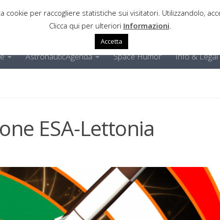
a cookie per raccogliere statistiche sui visitatori. Utilizzandolo, acce
Clicca qui per ulteriori
Informazioni
.
Accetta
ne
AstronauticAgenda
Space Humor
Info & Legal
one ESA-Lettonia