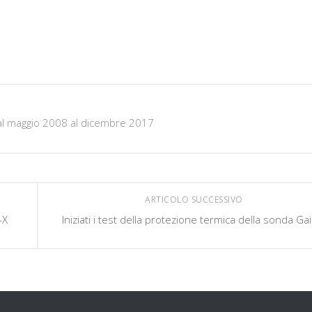
al maggio 2008 al dicembre 2017
ARTICOLO SUCCESSIVO
-X
Iniziati i test della protezione termica della sonda Ga