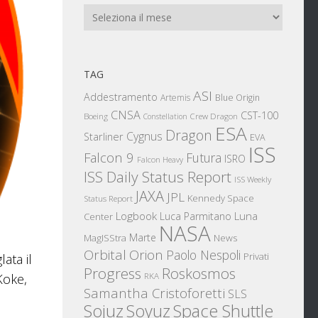
Archivi
TAG
ASI
Addestramento
Artemis
Blue Origin
CNSA
CST-100
Boeing
Crew Dragon
Constellation
ESA
Dragon
Cygnus
Starliner
EVA
ISS
Falcon 9
Futura
ISRO
Falcon Heavy
ISS Daily Status Report
ISS Weekly
JAXA
JPL
Kennedy Space
Status Report
Logbook
Luna
Luca Parmitano
Center
NASA
Marte
News
MagISStra
Orbital
Orion
Paolo Nespoli
Privati
ata il
Progress
Roskosmos
Koke,
RKA
Samantha Cristoforetti
SLS
Sojuz
Space Shuttle
Soyuz