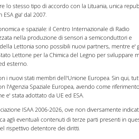
re lo stesso tipo di accordo con la Lituania, unica repub
 ESA gia' dal 2007.
onomica e spaziale: il Centro Internazionale di Radio
lizzata nella produzione di sensori a semiconduttori e
a' della Lettonia sono possibili nuovi partners, mentre e' g
i Stato Lettone per la Chimica del Legno per sviluppare ma
ed esterno.
on i nuovi stati membri dell'Unione Europea. Sin qui, tutti
n l'Agenzia Spaziale Europea, avendo come riferimento 
e e' stata adottato da UE ed ESA.
ciazione ISAA 2006-2026, ove non diversamente indicato
ica agli eventuali contenuti di terze parti presenti in que
 rispettivo detentore dei diritti.