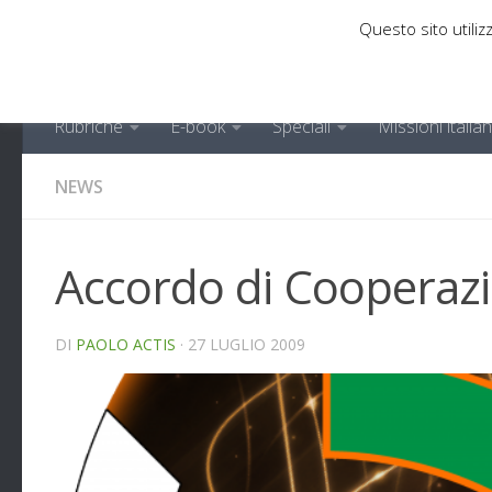
Questo sito utilizz
Sotto il contenuto
Rubriche
E-book
Speciali
Missioni italia
NEWS
Accordo di Cooperazi
DI
PAOLO ACTIS
·
27 LUGLIO 2009