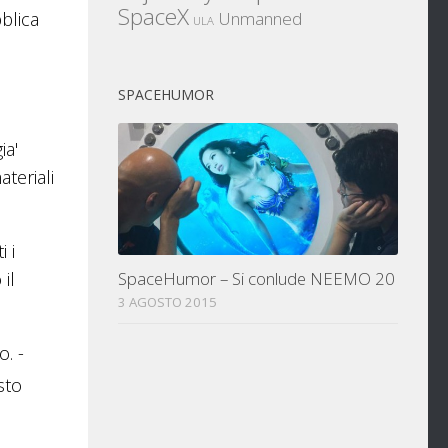
SpaceX
blica
Unmanned
ULA
SPACEHUMOR
ia'
teriali
 i
il
SpaceHumor – Si conlude NEEMO 20
3 AGOSTO 2015
. -
sto