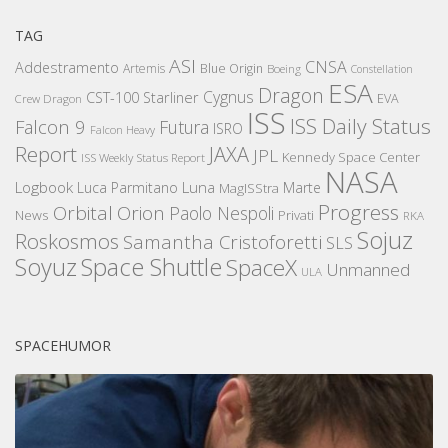
TAG
ASI
CNSA
Addestramento
Artemis
Blue Origin
Boeing
Constellation
ESA
Dragon
Cygnus
CST-100 Starliner
EVA
Crew Dragon
ISS
ISS Daily Status
Falcon 9
Futura
ISRO
Falcon Heavy
Report
JAXA
JPL
Kennedy Space Center
ISS Weekly Status Report
NASA
Logbook
Luna
Luca Parmitano
Marte
MagISStra
Progress
Orbital
Orion
Paolo Nespoli
News
Privati
RKA
Sojuz
Roskosmos
Samantha Cristoforetti
SLS
Space Shuttle
Soyuz
SpaceX
Unmanned
ULA
SPACEHUMOR