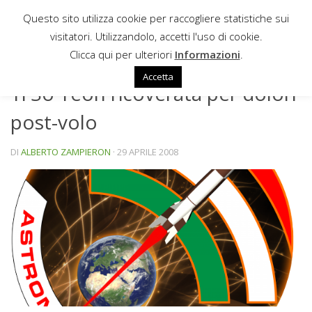
Questo sito utilizza cookie per raccogliere statistiche sui
Sotto il contenuto
visitatori. Utilizzandolo, accetti l'uso di cookie.
NEWS
Clicca qui per ulteriori
Informazioni
.
Accetta
Yi So Yeon ricoverata per dolori
post-volo
DI
ALBERTO ZAMPIERON
·
29 APRILE 2008