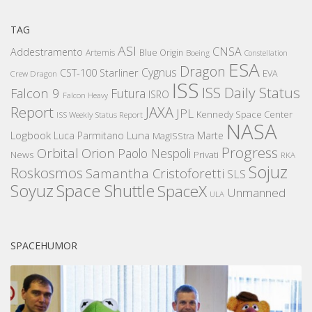
TAG
ASI
CNSA
Addestramento
Artemis
Blue Origin
Boeing
Constellation
ESA
Dragon
Cygnus
CST-100 Starliner
EVA
Crew Dragon
ISS
ISS Daily Status
Falcon 9
Futura
ISRO
Falcon Heavy
Report
JAXA
JPL
Kennedy Space Center
ISS Weekly Status Report
NASA
Logbook
Luna
Luca Parmitano
Marte
MagISStra
Progress
Orbital
Orion
Paolo Nespoli
News
Privati
RKA
Sojuz
Roskosmos
Samantha Cristoforetti
SLS
Space Shuttle
Soyuz
SpaceX
Unmanned
ULA
SPACEHUMOR