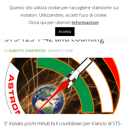
Questo sito utilizza cookie per raccogliere statistiche sui
Sotto il contenuto
visitatori. Utilizzandolo, accetti l'uso di cookie.
NEWS
Clicca qui per ulteriori
Informazioni
.
Accetta
STS-123 T-42 and counting
DI
ALBERTO ZAMPIERON
·
8 MARZO 2008
E' iniziato pochi minuti fa il countdown per il lancio di STS-