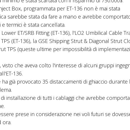
a minimo è stata scartata con il risparmio di 750.000$.
Inject Box, programmata per ET-136 non è mai stata
difica sarebbe stata da fare a mano e avrebbe comportato
i e termici è stata cancellata.
 Lower ET/SRB Fitting (ET-136), l'LO2 Umbilical Cable Tra
 TPS (ET-136), la GSE Shipping Strut & Diagonal Strut C
 Strut TPS (queste ultime per impossibilità di implementa
visto che aveva colto l'interesse di alcuni gruppi ingegne
ll'ET-136.
 ha già provocato 35 distaccamenti di ghiaccio durante 
lema.
 di installazione di tutti i cablaggi che avrebbe comport
e.
ssere prese in considerazione nei voli futuri se dovess
d ora.