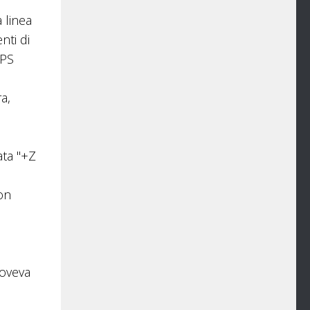
 linea
nti di
TPS
a,
ata "+Z
on
doveva