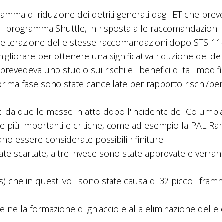
amma di riduzione dei detriti generati dagli ET che pre
 del programma Shuttle, in risposta alle raccomandazioni
a reiterazione delle stesse raccomandazioni dopo STS-11
igliorare per ottenere una significativa riduzione dei detri
revedeva uno studio sui rischi e i benefici di tali modif
rima fase sono state cancellate per rapporto rischi/ben
i da quelle messe in atto dopo l'incidente del Columbi
e più importanti e critiche, come ad esempio la PAL Ra
no essere considerate possibili rifiniture.
te scartate, altre invece sono state approvate e verra
) che in questi voli sono state causa di 32 piccoli fram
e nella formazione di ghiaccio e alla eliminazione delle