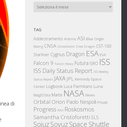
Archivi
TAG
ASI
Addestramento
Artemis
Blue Origin
CNSA
CST-100
Boeing
Crew Dragon
Constellation
ESA
Dragon
Cygnus
Starliner
EVA
ISS
Falcon 9
Futura
ISRO
Falcon Heavy
ISS Daily Status Report
ISS Weekly
JAXA
JPL
Kennedy Space
Status Report
Logbook
Luna
Luca Parmitano
Center
NASA
Marte
News
MagISStra
Orbital
Orion
Paolo Nespoli
Privati
inea di
Progress
Roskosmos
RKA
Samantha Cristoforetti
SLS
e
Sojuz
Space Shuttle
Soyuz