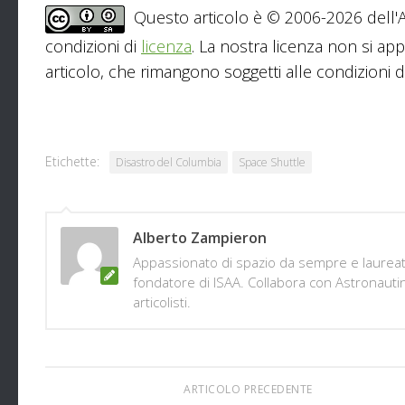
Questo articolo è © 2006-2026 dell'As
condizioni di
licenza
. La nostra licenza non si app
articolo, che rimangono soggetti alle condizioni del
Etichette:
Disastro del Columbia
Space Shuttle
Alberto Zampieron
Appassionato di spazio da sempre e laureato 
fondatore di ISAA. Collabora con Astronautine
articolisti.
ARTICOLO PRECEDENTE