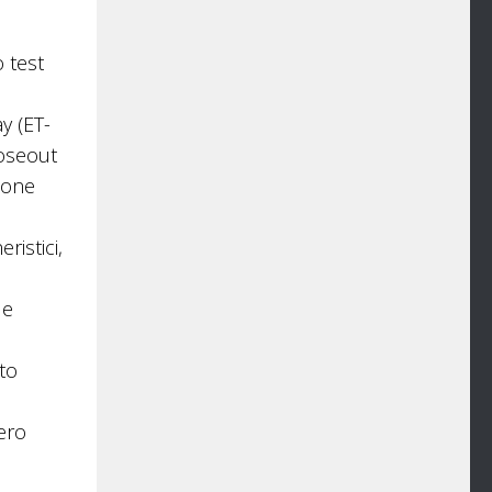
 test
y (ET-
loseout
zione
ristici,
le
ato
ero