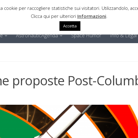
a cookie per raccogliere statistiche sui visitatori. Utilizzandolo, acce
Clicca qui per ulteriori
Informazioni
.
Accetta
ne
AstronauticAgenda
Space Humor
Info & Legal
che proposte Post-Colum