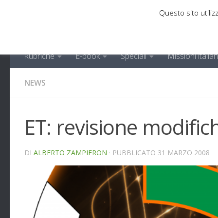
Questo sito utilizz
Sotto il contenuto
Rubriche
E-book
Speciali
Missioni italia
NEWS
ET: revisione modifi
DI
ALBERTO ZAMPIERON
· PUBBLICATO
31 MARZO 2008