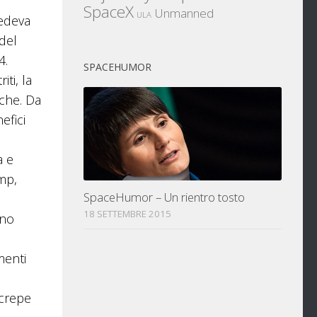
SpaceX
Unmanned
ULA
vedeva
 del
4.
SPACEHUMOR
ti, la
iche. Da
efici
a e
mp,
SpaceHumor – Un rientro tosto
18 SETTEMBRE 2015
nno
menti
 crepe