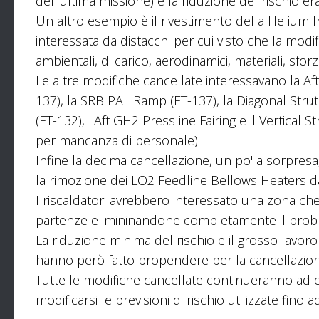
dell'ultima missione) e la riduzione del rischio er
Un altro esempio è il rivestimento della Helium 
interessata da distacchi per cui visto che la mo
ambientali, di carico, aerodinamici, materiali, sforz
Le altre modifiche cancellate interessavano la Aft
137), la SRB PAL Ramp (ET-137), la Diagonal Strut
(ET-132), l'Aft GH2 Pressline Fairing e il Vertical
per mancanza di personale).
Infine la decima cancellazione, un po' a sorpresa, 
la rimozione dei LO2 Feedline Bellows Heaters da
I riscaldatori avrebbero interessato una zona che
partenze elimininandone completamente il prob
La riduzione minima del rischio e il grosso lavoro
hanno però fatto propendere per la cancellazion
Tutte le modifiche cancellate continueranno ad e
modificarsi le previsioni di rischio utilizzate fino a