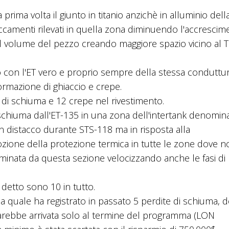
rima volta il giunto in titanio anzichè in alluminio della
ccamenti rilevati in quella zona diminuendo l'accrescime
l volume del pezzo creando maggiore spazio vicino al 
con l'ET vero e proprio sempre della stessa conduttur
ormazione di ghiaccio e crepe.
i di schiuma e 12 crepe nel rivestimento.
 schiuma dall'ET-135 in una zona dell'intertank denomin
 distacco durante STS-118 ma in risposta alla
zione della protezione termica in tutte le zone dove n
 eliminata da questa sezione velocizzando anche le fasi di
detto sono 10 in tutto.
la quale ha registrato in passato 5 perdite di schiuma, 
arebbe arrivata solo al termine del programma (LON