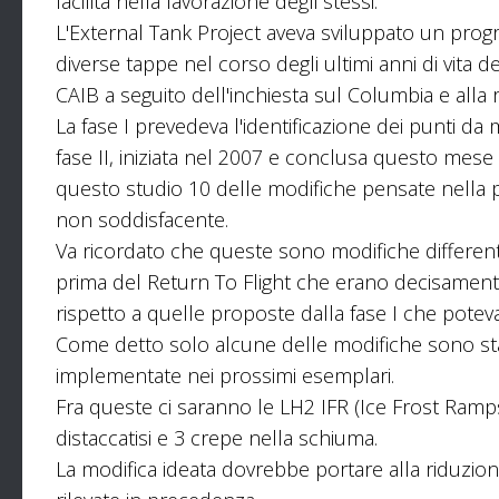
facilità nella lavorazione degli stessi.
L'External Tank Project aveva sviluppato un progr
diverse tappe nel corso degli ultimi anni di vita
CAIB a seguito dell'inchiesta sul Columbia e all
La fase I prevedeva l'identificazione dei punti da m
fase II, iniziata nel 2007 e conclusa questo mese p
questo studio 10 delle modifiche pensate nella p
non soddisfacente.
Va ricordato che queste sono modifiche different
prima del Return To Flight che erano decisament
rispetto a quelle proposte dalla fase I che poteva
Come detto solo alcune delle modifiche sono sta
implementate nei prossimi esemplari.
Fra queste ci saranno le LH2 IFR (Ice Frost Ramps
distaccatisi e 3 crepe nella schiuma.
La modifica ideata dovrebbe portare alla riduzion