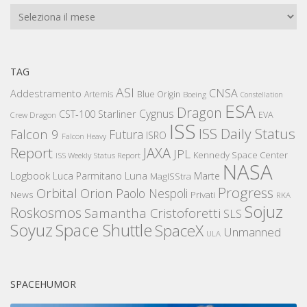
Archivi
TAG
ASI
CNSA
Addestramento
Artemis
Blue Origin
Boeing
Constellation
ESA
Dragon
Cygnus
CST-100 Starliner
EVA
Crew Dragon
ISS
ISS Daily Status
Falcon 9
Futura
ISRO
Falcon Heavy
Report
JAXA
JPL
Kennedy Space Center
ISS Weekly Status Report
NASA
Logbook
Luna
Luca Parmitano
Marte
MagISStra
Progress
Orbital
Orion
Paolo Nespoli
News
Privati
RKA
Sojuz
Roskosmos
Samantha Cristoforetti
SLS
Space Shuttle
Soyuz
SpaceX
Unmanned
ULA
SPACEHUMOR