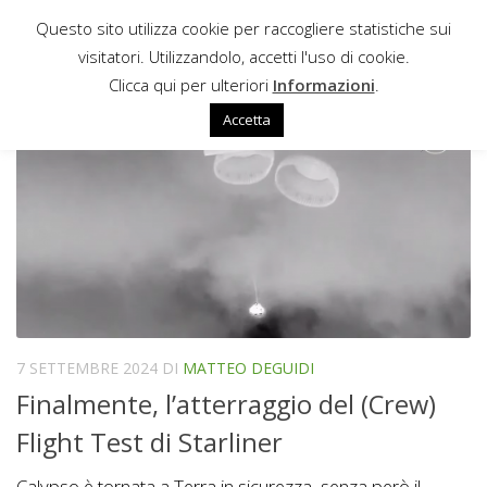
Questo sito utilizza cookie per raccogliere statistiche sui
Sotto il contenuto
visitatori. Utilizzandolo, accetti l'uso di cookie.
WHITE SANDS SPACE HARBOR
Clicca qui per ulteriori
Informazioni
.
Accetta
7 SETTEMBRE 2024
DI
MATTEO DEGUIDI
Finalmente, l’atterraggio del (Crew)
Flight Test di Starliner
Calypso è tornata a Terra in sicurezza, senza però il