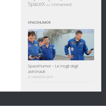
SpaceX
Unmanned
ULA
SPACEHUMOR
SpaceHumor – Le mogli degli
astronauti
21 AGOSTO 2015