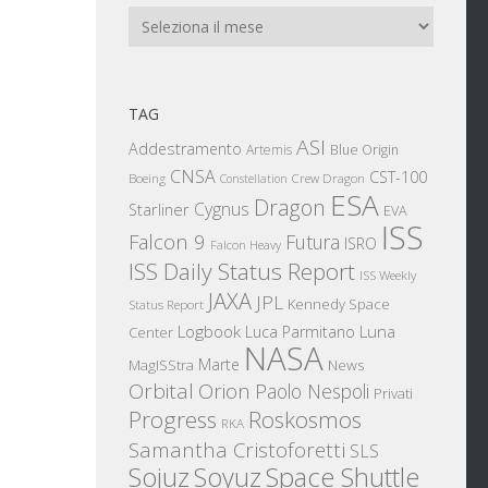
Archivi
TAG
ASI
Addestramento
Artemis
Blue Origin
CNSA
CST-100
Boeing
Crew Dragon
Constellation
ESA
Dragon
Cygnus
Starliner
EVA
ISS
Falcon 9
Futura
ISRO
Falcon Heavy
ISS Daily Status Report
ISS Weekly
JAXA
JPL
Kennedy Space
Status Report
Logbook
Luna
Luca Parmitano
Center
NASA
Marte
News
MagISStra
Orbital
Orion
Paolo Nespoli
Privati
Progress
Roskosmos
RKA
Samantha Cristoforetti
SLS
Sojuz
Space Shuttle
Soyuz