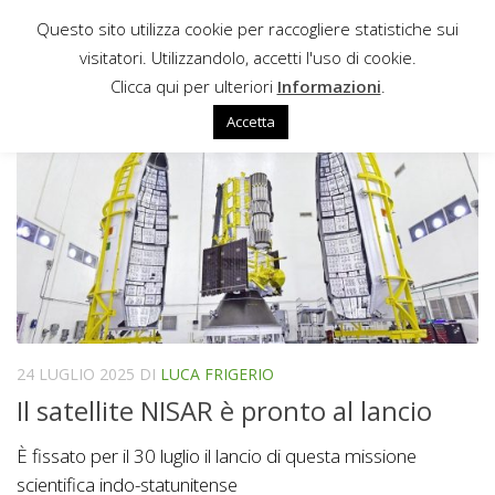
Questo sito utilizza cookie per raccogliere statistiche sui
Sotto il contenuto
visitatori. Utilizzandolo, accetti l'uso di cookie.
U R RAO SATELLITE CENTRE
Clicca qui per ulteriori
Informazioni
.
Accetta
24 LUGLIO 2025
DI
LUCA FRIGERIO
Il satellite NISAR è pronto al lancio
È fissato per il 30 luglio il lancio di questa missione
scientifica indo-statunitense