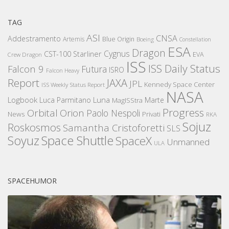
TAG
ASI
CNSA
Addestramento
Artemis
Blue Origin
Boeing
Constellation
ESA
Dragon
Cygnus
CST-100 Starliner
EVA
Crew Dragon
ISS
ISS Daily Status
Falcon 9
Futura
ISRO
Falcon Heavy
Report
JAXA
JPL
Kennedy Space Center
ISS Weekly Status Report
NASA
Logbook
Luna
Luca Parmitano
Marte
MagISStra
Progress
Orbital
Orion
Paolo Nespoli
News
Privati
RKA
Sojuz
Roskosmos
Samantha Cristoforetti
SLS
Space Shuttle
Soyuz
SpaceX
Unmanned
ULA
SPACEHUMOR