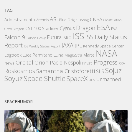
TAG
ASI
CNSA
Addestramento
Artemis
Blue Origin
Boeing
Constellation
ESA
Dragon
Cygnus
CST-100 Starliner
EVA
Crew Dragon
ISS
ISS Daily Status
Falcon 9
Futura
ISRO
Falcon Heavy
Report
JAXA
JPL
Kennedy Space Center
ISS Weekly Status Report
NASA
Logbook
Luna
Luca Parmitano
Marte
MagISStra
Progress
Orbital
Orion
Paolo Nespoli
News
Privati
RKA
Sojuz
Roskosmos
Samantha Cristoforetti
SLS
Space Shuttle
Soyuz
SpaceX
Unmanned
ULA
SPACEHUMOR