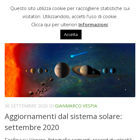
Questo sito utilizza cookie per raccogliere statistiche sui
Sotto il contenuto
visitatori. Utilizzandolo, accetti l'uso di cookie.
SPAZIO PROFONDO
Clicca qui per ulteriori
Informazioni
.
Accetta
30 SETTEMBRE 2020
DI
GIANMARCO VESPIA
Aggiornamenti dal sistema solare:
settembre 2020
Fosfina su Venere, fotografie segnanti, record di velocità