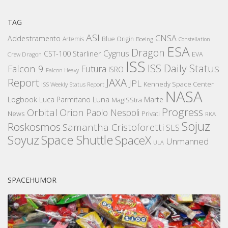
TAG
ASI
CNSA
Addestramento
Artemis
Blue Origin
Boeing
Constellation
ESA
Dragon
Cygnus
CST-100 Starliner
EVA
Crew Dragon
ISS
ISS Daily Status
Falcon 9
Futura
ISRO
Falcon Heavy
Report
JAXA
JPL
Kennedy Space Center
ISS Weekly Status Report
NASA
Logbook
Luna
Luca Parmitano
Marte
MagISStra
Progress
Orbital
Orion
Paolo Nespoli
News
Privati
RKA
Sojuz
Roskosmos
Samantha Cristoforetti
SLS
Space Shuttle
Soyuz
SpaceX
Unmanned
ULA
SPACEHUMOR