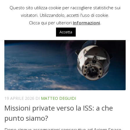
Questo sito utilizza cookie per raccogliere statistiche sui
Sotto il contenuto
visitatori. Utilizzandolo, accetti l'uso di cookie.
PAM
Clicca qui per ulteriori
Informazioni
.
Accetta
19 APRILE 2026
DI
MATTEO DEGUIDI
Missioni private verso la ISS: a che
punto siamo?
Dopo cinque assegnazioni consecutive ad Axiom Space,