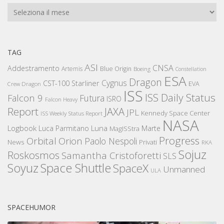
Archivi
TAG
ASI
CNSA
Addestramento
Artemis
Blue Origin
Boeing
Constellation
ESA
Dragon
Cygnus
CST-100 Starliner
EVA
Crew Dragon
ISS
ISS Daily Status
Falcon 9
Futura
ISRO
Falcon Heavy
Report
JAXA
JPL
Kennedy Space Center
ISS Weekly Status Report
NASA
Logbook
Luna
Luca Parmitano
Marte
MagISStra
Progress
Orbital
Orion
Paolo Nespoli
News
Privati
RKA
Sojuz
Roskosmos
Samantha Cristoforetti
SLS
Space Shuttle
Soyuz
SpaceX
Unmanned
ULA
SPACEHUMOR