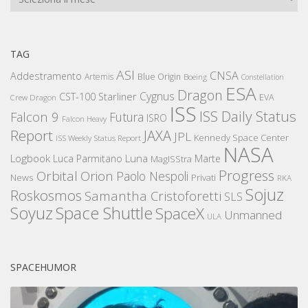
TAG
ASI
CNSA
Addestramento
Artemis
Blue Origin
Boeing
Constellation
ESA
Dragon
Cygnus
CST-100 Starliner
EVA
Crew Dragon
ISS
ISS Daily Status
Falcon 9
Futura
ISRO
Falcon Heavy
Report
JAXA
JPL
Kennedy Space Center
ISS Weekly Status Report
NASA
Logbook
Luna
Luca Parmitano
Marte
MagISStra
Progress
Orbital
Orion
Paolo Nespoli
News
Privati
RKA
Sojuz
Roskosmos
Samantha Cristoforetti
SLS
Space Shuttle
Soyuz
SpaceX
Unmanned
ULA
SPACEHUMOR