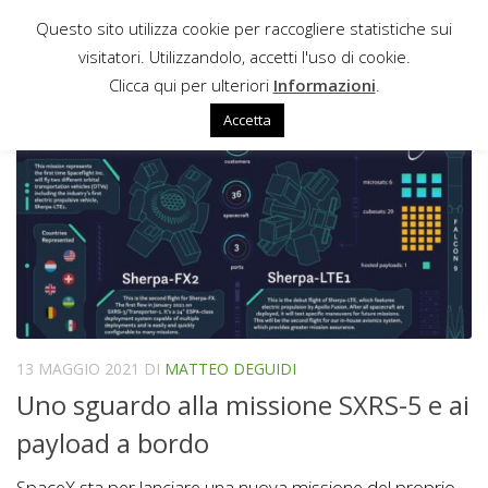
Questo sito utilizza cookie per raccogliere statistiche sui
Sotto il contenuto
visitatori. Utilizzandolo, accetti l'uso di cookie.
ORBITAL SIDEKICK
Clicca qui per ulteriori
Informazioni
.
Accetta
13 MAGGIO 2021
DI
MATTEO DEGUIDI
Uno sguardo alla missione SXRS-5 e ai
payload a bordo
SpaceX sta per lanciare una nuova missione del proprio