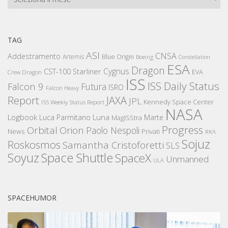
TAG
ASI
CNSA
Addestramento
Artemis
Blue Origin
Boeing
Constellation
ESA
Dragon
Cygnus
CST-100 Starliner
EVA
Crew Dragon
ISS
ISS Daily Status
Falcon 9
Futura
ISRO
Falcon Heavy
Report
JAXA
JPL
Kennedy Space Center
ISS Weekly Status Report
NASA
Logbook
Luna
Luca Parmitano
Marte
MagISStra
Progress
Orbital
Orion
Paolo Nespoli
News
Privati
RKA
Sojuz
Roskosmos
Samantha Cristoforetti
SLS
Space Shuttle
Soyuz
SpaceX
Unmanned
ULA
SPACEHUMOR