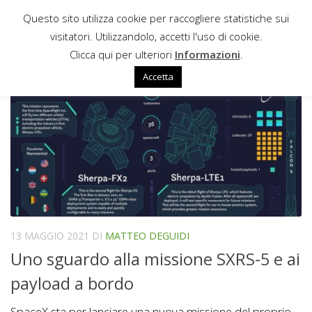
Questo sito utilizza cookie per raccogliere statistiche sui
Sotto il contenuto
visitatori. Utilizzandolo, accetti l'uso di cookie.
ORBIT FAB
Clicca qui per ulteriori
Informazioni
.
Accetta
13 MAGGIO 2021
DI
MATTEO DEGUIDI
Uno sguardo alla missione SXRS-5 e ai
payload a bordo
SpaceX sta per lanciare una nuova missione del proprio