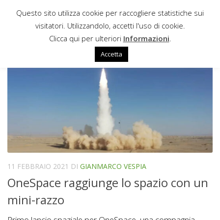
Questo sito utilizza cookie per raccogliere statistiche sui
Sotto il contenuto
visitatori. Utilizzandolo, accetti l'uso di cookie.
ONESPACE
Clicca qui per ulteriori
Informazioni
.
Accetta
11 FEBBRAIO 2021
DI
GIANMARCO VESPIA
OneSpace raggiunge lo spazio con un
mini-razzo
Primo lancio spaziale per OneSpace, una compagnia