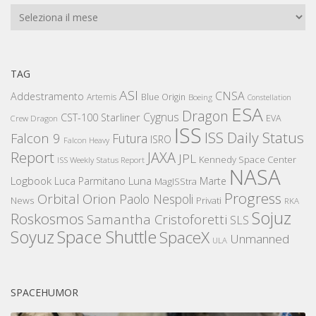
Archivi
TAG
ASI
CNSA
Addestramento
Artemis
Blue Origin
Boeing
Constellation
ESA
Dragon
Cygnus
CST-100 Starliner
EVA
Crew Dragon
ISS
ISS Daily Status
Falcon 9
Futura
ISRO
Falcon Heavy
Report
JAXA
JPL
Kennedy Space Center
ISS Weekly Status Report
NASA
Logbook
Luna
Luca Parmitano
Marte
MagISStra
Progress
Orbital
Orion
Paolo Nespoli
News
Privati
RKA
Sojuz
Roskosmos
Samantha Cristoforetti
SLS
Space Shuttle
Soyuz
SpaceX
Unmanned
ULA
SPACEHUMOR