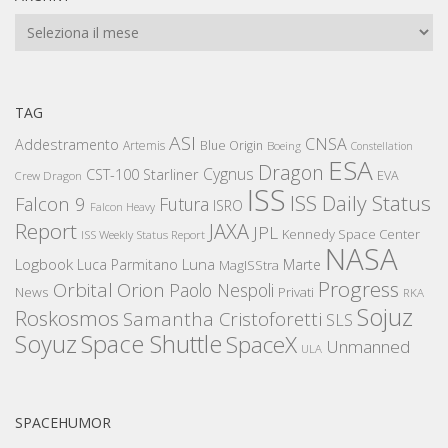
Archivi
TAG
ASI
CNSA
Addestramento
Artemis
Blue Origin
Boeing
Constellation
ESA
Dragon
Cygnus
CST-100 Starliner
EVA
Crew Dragon
ISS
ISS Daily Status
Falcon 9
Futura
ISRO
Falcon Heavy
Report
JAXA
JPL
Kennedy Space Center
ISS Weekly Status Report
NASA
Logbook
Luna
Luca Parmitano
Marte
MagISStra
Progress
Orbital
Orion
Paolo Nespoli
News
Privati
RKA
Sojuz
Roskosmos
Samantha Cristoforetti
SLS
Space Shuttle
Soyuz
SpaceX
Unmanned
ULA
SPACEHUMOR