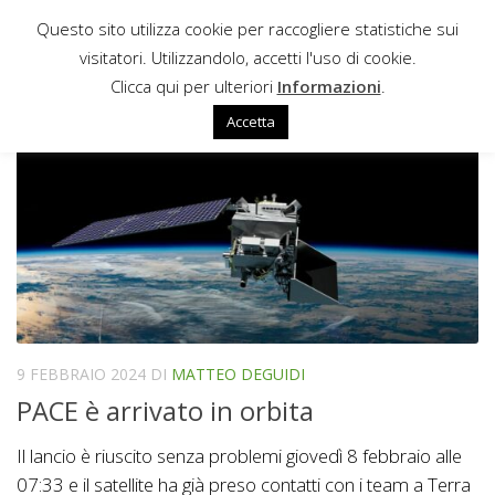
Questo sito utilizza cookie per raccogliere statistiche sui
Sotto il contenuto
visitatori. Utilizzandolo, accetti l'uso di cookie.
OCEAN COLOR INSTRUMENT
Clicca qui per ulteriori
Informazioni
.
Accetta
9 FEBBRAIO 2024
DI
MATTEO DEGUIDI
PACE è arrivato in orbita
Il lancio è riuscito senza problemi giovedì 8 febbraio alle
07:33 e il satellite ha già preso contatti con i team a Terra