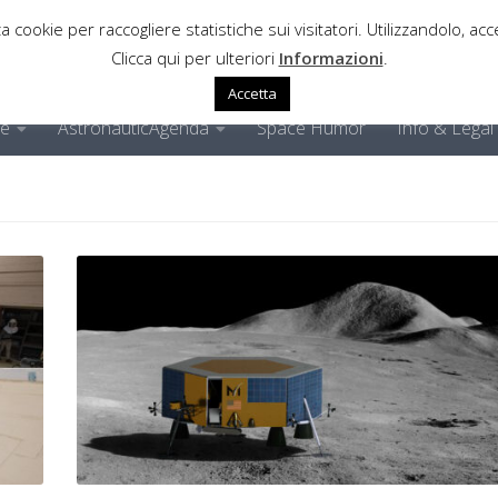
a cookie per raccogliere statistiche sui visitatori. Utilizzandolo, acce
Clicca qui per ulteriori
Informazioni
.
Accetta
ne
AstronauticAgenda
Space Humor
Info & Legal