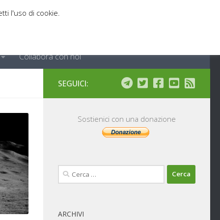
tti l'uso di cookie.
Collabora con noi
SEGUICI:
Sostienici con una donazione
Ricerca
per:
ARCHIVI