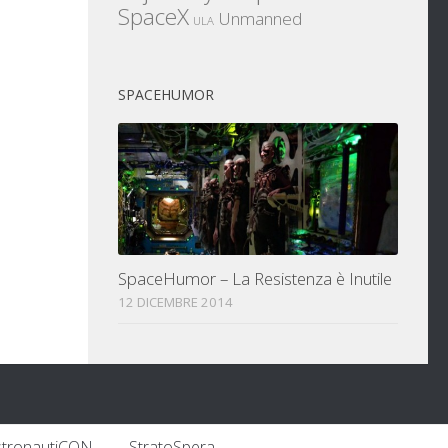
SpaceX
Unmanned
ULA
SPACEHUMOR
SpaceHumor – La Resistenza è Inutile
12 DICEMBRE 2014
stronautiCON
StratoSpera