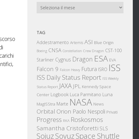
Archivi
TAG
 scorso
ASI
Addestramento
Artemis
Blue Origin
di
CNSA
CST-100
Boeing
Crew Dragon
Constellation
carichi
ESA
Dragon
Cygnus
Starliner
EVA
tifici,
ISS
Falcon 9
Futura
ISRO
Falcon Heavy
ISS Daily Status Report
ISS Weekly
JAXA
JPL
Kennedy Space
Status Report
Logbook
Luna
Luca Parmitano
Center
NASA
Marte
News
MagISStra
Orbital
Orion
Paolo Nespoli
Privati
Progress
Roskosmos
RKA
Samantha Cristoforetti
SLS
Sojuz
Space Shuttle
Soyuz