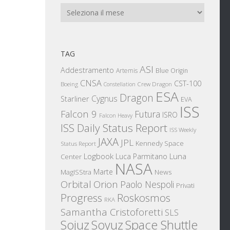
Archivi
TAG
ASI
Addestramento
Artemis
Blue Origin
CNSA
CST-100
Boeing
Crew Dragon
Constellation
ESA
Dragon
Cygnus
Starliner
EVA
ISS
Falcon 9
Futura
ISRO
Falcon Heavy
ISS Daily Status Report
ISS Weekly
JAXA
JPL
Kennedy Space
Status Report
Logbook
Luna
Luca Parmitano
Center
NASA
Marte
News
MagISStra
Orbital
Orion
Paolo Nespoli
Privati
Progress
Roskosmos
RKA
Samantha Cristoforetti
SLS
Sojuz
Space Shuttle
Soyuz