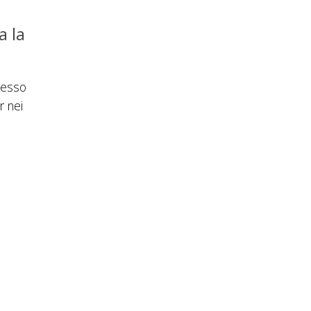
a la
cesso
 nei