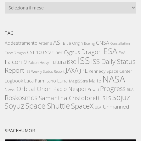
Archivi
TAG
ASI
CNSA
Addestramento
Artemis
Blue Origin
Boeing
Constellation
ESA
Dragon
Cygnus
CST-100 Starliner
EVA
Crew Dragon
ISS
ISS Daily Status
Falcon 9
Futura
ISRO
Falcon Heavy
Report
JAXA
JPL
Kennedy Space Center
ISS Weekly Status Report
NASA
Logbook
Luna
Luca Parmitano
Marte
MagISStra
Progress
Orbital
Orion
Paolo Nespoli
News
Privati
RKA
Sojuz
Roskosmos
Samantha Cristoforetti
SLS
Space Shuttle
Soyuz
SpaceX
Unmanned
ULA
SPACEHUMOR