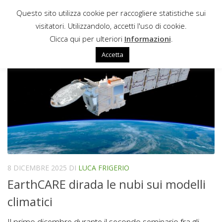
Questo sito utilizza cookie per raccogliere statistiche sui
Sotto il contenuto
visitatori. Utilizzandolo, accetti l'uso di cookie.
MODELLI CLIMATICI
Clicca qui per ulteriori
Informazioni
.
Accetta
8 DICEMBRE 2025
DI
LUCA FRIGERIO
EarthCARE dirada le nubi sui modelli
climatici
Il primo dicembre durante il secondo seminario fra gli