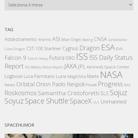
Archivi
TAG
ASI
CNSA
Addestramento
Artemis
Blue Origin
Boeing
Constellation
ESA
Dragon
Cygnus
CST-100 Starliner
EVA
Crew Dragon
ISS
ISS Daily Status
Falcon 9
Futura
ISRO
Falcon Heavy
Report
JAXA
JPL
Kennedy Space Center
ISS Weekly Status Report
NASA
Logbook
Luna
Luca Parmitano
Marte
MagISStra
Progress
Orbital
Orion
Paolo Nespoli
News
Privati
RKA
Sojuz
Roskosmos
Samantha Cristoforetti
SLS
Space Shuttle
Soyuz
SpaceX
Unmanned
ULA
SPACEHUMOR