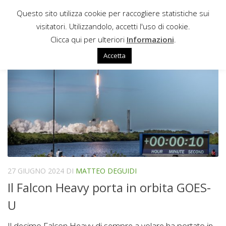
Questo sito utilizza cookie per raccogliere statistiche sui
Sotto il contenuto
visitatori. Utilizzandolo, accetti l'uso di cookie.
MAGNETOMETRI
Clicca qui per ulteriori
Informazioni
.
Accetta
27 GIUGNO 2024
DI
MATTEO DEGUIDI
Il Falcon Heavy porta in orbita GOES-
U
Il decimo Falcon Heavy di sempre a volare ha portato in