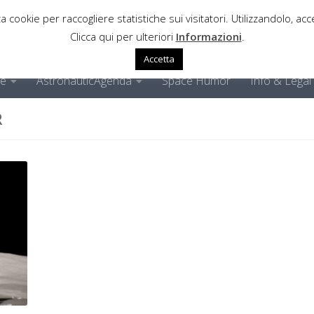
a cookie per raccogliere statistiche sui visitatori. Utilizzandolo, acce
Clicca qui per ulteriori
Informazioni
.
Accetta
ne
AstronauticAgenda
Space Humor
Info & Legal
R