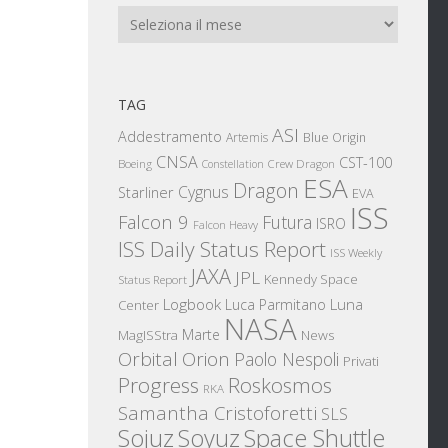
Archivi
TAG
ASI
Addestramento
Artemis
Blue Origin
CNSA
CST-100
Boeing
Crew Dragon
Constellation
ESA
Dragon
Cygnus
Starliner
EVA
ISS
Falcon 9
Futura
ISRO
Falcon Heavy
ISS Daily Status Report
ISS Weekly
JAXA
JPL
Kennedy Space
Status Report
Logbook
Luna
Luca Parmitano
Center
NASA
Marte
News
MagISStra
Orbital
Orion
Paolo Nespoli
Privati
Progress
Roskosmos
RKA
Samantha Cristoforetti
SLS
Sojuz
Space Shuttle
Soyuz