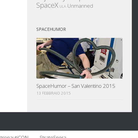
SpaceX
Unmanned
ULA
SPACEHUMOR
SpaceHumor – San Valentino 2015
13 FEBBRAIO 2015
stronautiCON
StratoSpera