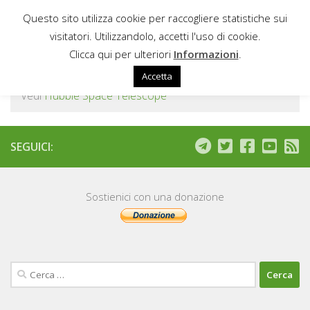
Questo sito utilizza cookie per raccogliere statistiche sui
Sotto il contenuto
visitatori. Utilizzandolo, accetti l'uso di cookie.
HUBBLE
Clicca qui per ulteriori
Informazioni
.
Accetta
Vedi
Hubble Space Telescope
SEGUICI:
Sostienici con una donazione
Ricerca
per: