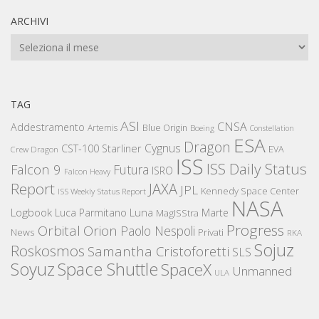
ARCHIVI
Archivi
TAG
ASI
CNSA
Addestramento
Artemis
Blue Origin
Boeing
Constellation
ESA
Dragon
Cygnus
CST-100 Starliner
EVA
Crew Dragon
ISS
ISS Daily Status
Falcon 9
Futura
ISRO
Falcon Heavy
Report
JAXA
JPL
Kennedy Space Center
ISS Weekly Status Report
NASA
Logbook
Luna
Luca Parmitano
Marte
MagISStra
Progress
Orbital
Orion
Paolo Nespoli
News
Privati
RKA
Sojuz
Roskosmos
Samantha Cristoforetti
SLS
Space Shuttle
Soyuz
SpaceX
Unmanned
ULA