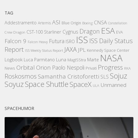
TAG
ASI
CNSA
Addestramento
Artemis
Blue Origin
Boeing
Constellation
ESA
Dragon
Cygnus
CST-100 Starliner
EVA
Crew Dragon
ISS
ISS Daily Status
Falcon 9
Futura
ISRO
Falcon Heavy
Report
JAXA
JPL
Kennedy Space Center
ISS Weekly Status Report
NASA
Logbook
Luna
Luca Parmitano
Marte
MagISStra
Progress
Orbital
Orion
Paolo Nespoli
News
Privati
RKA
Sojuz
Roskosmos
Samantha Cristoforetti
SLS
Space Shuttle
Soyuz
SpaceX
Unmanned
ULA
SPACEHUMOR