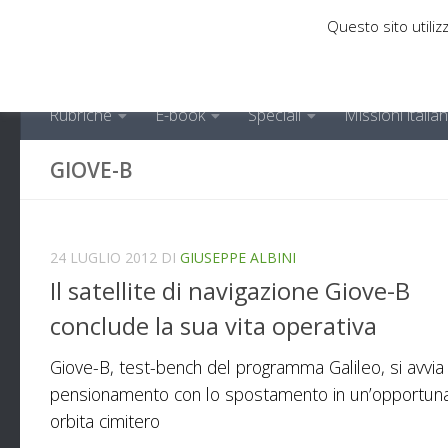
Questo sito utilizz
Sotto il contenuto
Rubriche
E-book
Speciali
Missioni italia
GIOVE-B
24 LUGLIO 2012
DI
GIUSEPPE ALBINI
Il satellite di navigazione Giove-B
conclude la sua vita operativa
Giove-B, test-bench del programma Galileo, si avvia 
pensionamento con lo spostamento in un’opportun
orbita cimitero