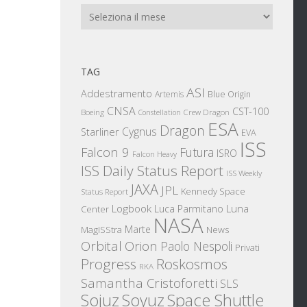
Archivi
TAG
ASI
Addestramento
Artemis
Blue Origin
CNSA
CST-100
Boeing
Crew Dragon
Constellation
ESA
Dragon
Cygnus
Starliner
EVA
ISS
Falcon 9
Futura
ISRO
Falcon Heavy
ISS Daily Status Report
ISS Weekly
JAXA
JPL
Kennedy Space
Status Report
Logbook
Luna
Luca Parmitano
Center
NASA
Marte
News
MagISStra
Orbital
Orion
Paolo Nespoli
Privati
Progress
Roskosmos
RKA
Samantha Cristoforetti
SLS
Sojuz
Space Shuttle
Soyuz