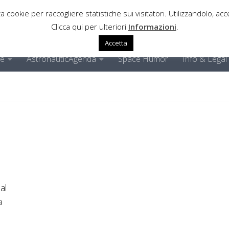
a cookie per raccogliere statistiche sui visitatori. Utilizzandolo, acce
Clicca qui per ulteriori
Informazioni
.
Accetta
ne
AstronauticAgenda
Space Humor
Info & Legal
al
a