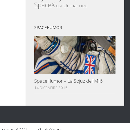
SpaceX
Unmanned
ULA
SPACEHUMOR
SpaceHumor – La Sojuz dell’MI6
14 DICEMBRE 2015
stronautiCON
StratoSpera