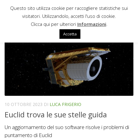
Questo sito utilizza cookie per raccogliere statistiche sui
Sotto il contenuto
visitatori. Utilizzandolo, accetti l'uso di cookie.
FINE GUIDANCE SENSOR
Clicca qui per ulteriori
Informazioni
.
Accetta
10 OTTOBRE 2023
DI
LUCA FRIGERIO
Euclid trova le sue stelle guida
Un aggiornamento del suo software risolve i problemi di
puntamento di Euclid