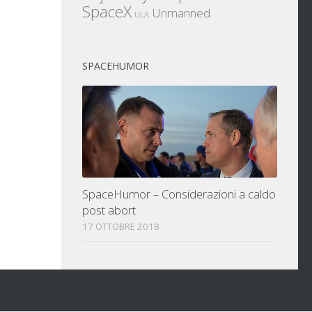
SpaceX
Unmanned
ULA
SPACEHUMOR
SpaceHumor – Considerazioni a caldo
post abort
17 OTTOBRE 2018