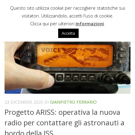
Questo sito utilizza cookie per raccogliere statistiche sui
Sotto il contenuto
visitatori. Utilizzandolo, accetti l'uso di cookie.
CRS-20
Clicca qui per ulteriori
Informazioni
.
Accetta
23 DICEMBRE 2020
DI
GIANPIETRO FERRARIO
Progetto ARISS: operativa la nuova
radio per contattare gli astronauti a
bordo della ISS