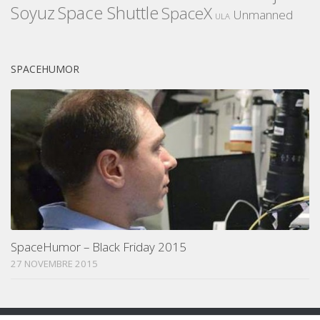
Space Shuttle
Soyuz
SpaceX
Unmanned
ULA
SPACEHUMOR
SpaceHumor – Black Friday 2015
27 NOVEMBRE 2015