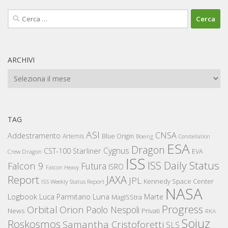
Ricerca
per:
ARCHIVI
Archivi
TAG
ASI
CNSA
Addestramento
Artemis
Blue Origin
Boeing
Constellation
ESA
Dragon
Cygnus
CST-100 Starliner
EVA
Crew Dragon
ISS
ISS Daily Status
Falcon 9
Futura
ISRO
Falcon Heavy
Report
JAXA
JPL
Kennedy Space Center
ISS Weekly Status Report
NASA
Logbook
Luna
Luca Parmitano
Marte
MagISStra
Progress
Orbital
Orion
Paolo Nespoli
News
Privati
RKA
Sojuz
Roskosmos
Samantha Cristoforetti
SLS