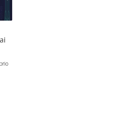
ai
prio