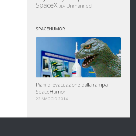
SpaceX
Unmanned
ULA
SPACEHUMOR
Piani di evacuazione dalla rampa –
SpaceHumor
22 MAGGIO 2014