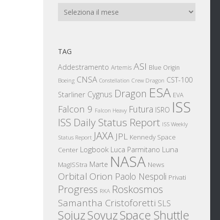
Archivi
TAG
ASI
Addestramento
Artemis
Blue Origin
CNSA
CST-100
Boeing
Crew Dragon
Constellation
ESA
Dragon
Cygnus
Starliner
EVA
ISS
Falcon 9
Futura
ISRO
Falcon Heavy
ISS Daily Status Report
ISS Weekly
JAXA
JPL
Kennedy Space
Status Report
Logbook
Luna
Luca Parmitano
Center
NASA
Marte
News
MagISStra
Orbital
Orion
Paolo Nespoli
Privati
Progress
Roskosmos
RKA
Samantha Cristoforetti
SLS
Sojuz
Space Shuttle
Soyuz