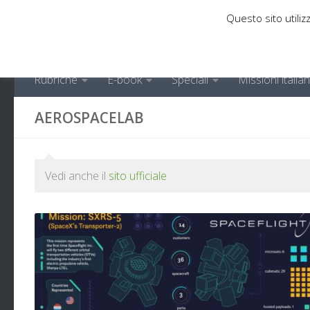
Questo sito utilizz
Sotto il contenuto
Rubriche
E-book
Speciali
Missioni italia
AEROSPACELAB
Vedi anche il
sito ufficiale